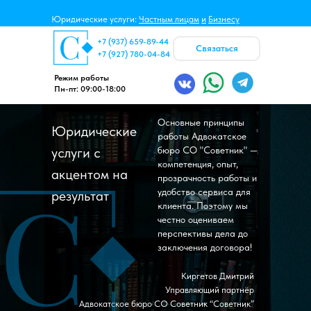
Юридические услуги:
Частным лицам
и
Бизнесу
+7 (937) 659-89-44
Связаться
+7 (927) 780-04-84
Режим работы
Пн-пт: 09:00-18:00
Основные принципы
Юридические
работы Адвокатское
услуги c
бюро СО "Советник" —
компетенция, опыт,
акцентом на
прозрачность работы и
удобство сервиса для
результат
клиента. Поэтому мы
честно оцениваем
перспективы дела до
заключения договора!
Киргетов Дмитрий
Управляющий партнёр
Адвокатское бюро СО Советник “Советник”