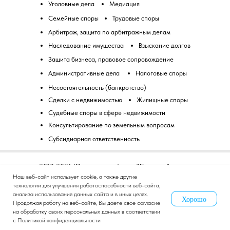
Уголовные дела
Медиация
Семейные споры
Трудовые споры
Арбитраж, защита по арбитражным делам
Наследование имущества
Взыскание долгов
Защита бизнеса, правовое сопровождение
Административные дела
Налоговые споры
Несостоятельность (банкротство)
Сделки с недвижимостью
Жилищные споры
Судебные споры в сфере недвижимости
Консультирование по земельным вопросам
Субсидиарная ответственность
2010-2026 Юридическая фирма "Советник".
Все права защищены.
Наш веб-сайт использует cookie, а также другие
технологии для улучшения работоспособности веб-сайта,
Политика конфиденциальности
анализа использования данных сайта и в иных целях.
Хорошо
Продолжая работу на веб-сайте, Вы даете свое согласие
Оплата онлайн услуг:
на обработку своих персональных данных в соответствии
с Политикой конфиденциальности