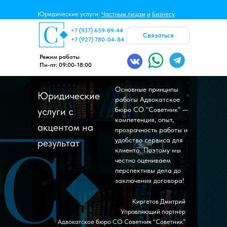
Юридические услуги:
Частным лицам
и
Бизнесу
+7 (937) 659-89-44
Связаться
+7 (927) 780-04-84
Режим работы
Пн-пт: 09:00-18:00
Основные принципы
Юридические
работы Адвокатское
услуги c
бюро СО "Советник" —
компетенция, опыт,
акцентом на
прозрачность работы и
удобство сервиса для
результат
клиента. Поэтому мы
честно оцениваем
перспективы дела до
заключения договора!
Киргетов Дмитрий
Управляющий партнёр
Адвокатское бюро СО Советник “Советник”